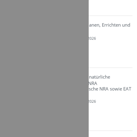
Ort : Webinar
Videosicherheit: Planen, Errichten und
Instandhalten
Von Mo. 14.09. - Mi. 28.10.2026
08:30 - 15:30
Kategorie: Videosicherheit
Ort : Webinar
Modul 1: Seminar natürliche
Rauchabzugsanlagen NRA
(elektrische/pneumatische NRA sowie EAT
(Treppenhaus-RWA))
Von Mo. 14.09. - Mi. 16.09.2026
10:00 - 17:00
Kategorie: Rauch – und Wärmeabzugsanlagen
Ort: Hünfeld