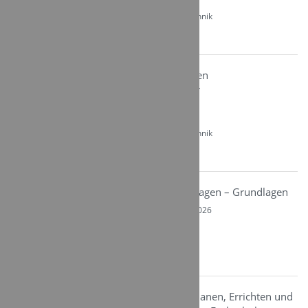
09:00 - 16:30
Kategorie: Brandmeldetechnik
Ort: Fulda-Künzell
Brandmeldeanlagen
Auffrischungsseminar
Do. 03.09.2026
09:00 - 16:30
Kategorie: Brandmeldetechnik
Ort: Fulda-Künzell
Einbruchmeldeanlagen – Grundlagen
Von Di. 08.09. - Mi. 09.09.2026
09:30 - 16:15
Kategorie: Einbruchschutz
Ort: Fulda-Künzell
Videosicherheit: Planen, Errichten und