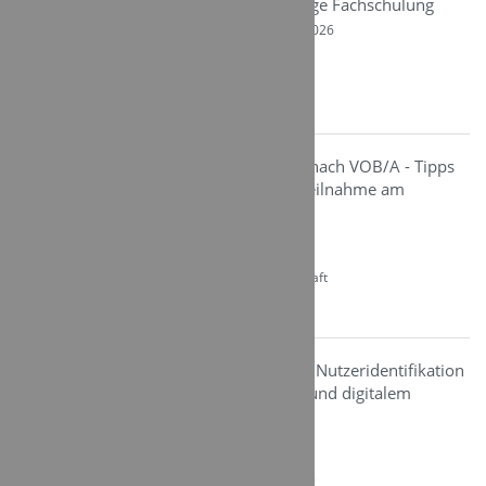
Instandhalten - 4-tägige Fachschulung
Von Di. 08.09. - Mi. 18.11.2026
10:00 - 16:15
Kategorie: Videosicherheit
Ort: Gießen, Fulda-Künzell
Bauvergaberecht nach VOB/A - Tipps
für die erfolgreiche Teilnahme am
Vergabeverfahren
Mi. 09.09.2026
08:00 - 11:30
Kategorie: Betriebswirtschaft
Ort : Webinar
Zutrittssteuerung: Nutzeridentifikation
mittels RFID-Medien und digitalem
Ausweis
Fr. 11.09.2026
08:00 - 09:00
Kategorie: Zutrittsteuerung