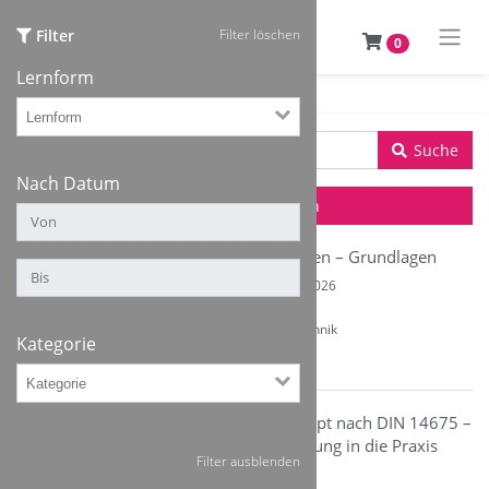
Filter
Filter löschen
0
Lernform
Suche
Nach Datum
Filter ausblenden
Brandmeldeanlagen – Grundlagen
Von Di. 01.09. - Mi. 02.09.2026
09:30 - 16:00
Kategorie: Brandmeldetechnik
Kategorie
Ort: Fulda-Künzell
Brandmeldekonzept nach DIN 14675 –
rechtssichere Umsetzung in die Praxis
Filter ausblenden
Mi. 02.09.2026