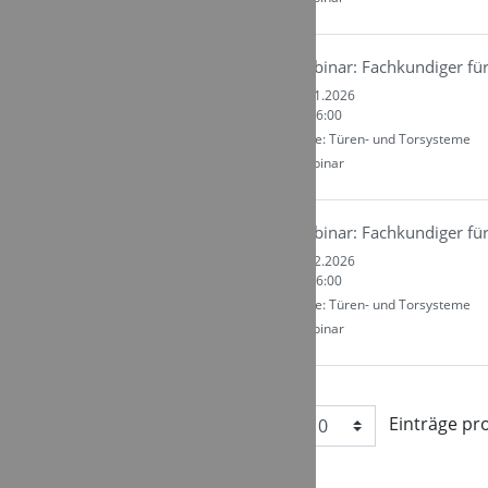
Webinar: Fachkundiger fü
Do. 26.11.2026
09:00 - 16:00
Kategorie: Türen- und Torsysteme
Ort : Webinar
Webinar: Fachkundiger für
Do. 03.12.2026
09:00 - 16:00
Kategorie: Türen- und Torsysteme
Ort : Webinar
Zeige 1 von 1 Seiten
Einträge pro